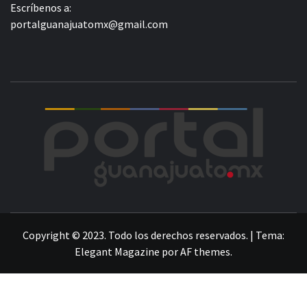
Escríbenos a:
portalguanajuatomx@gmail.com
POR
LA INFORMACIÓN DE GUANAJUATO
Copyright © 2023. Todo los derechos reservados.
|
Tema:
Elegant Magazine
por
AF themes
.