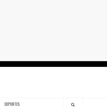
RTALGUANAJUATO.MX
DEPORTES