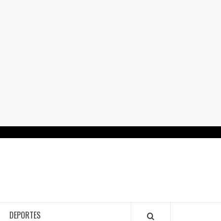
RTALGUANAJUATO.MX
DEPORTES