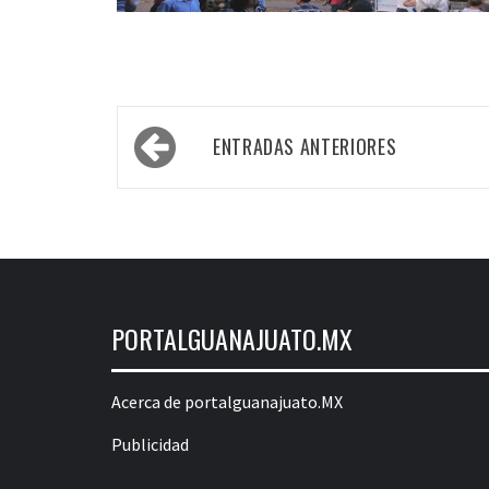
Navegación
ENTRADAS ANTERIORES
de
entradas
PORTALGUANAJUATO.MX
Acerca de portalguanajuato.MX
Publicidad