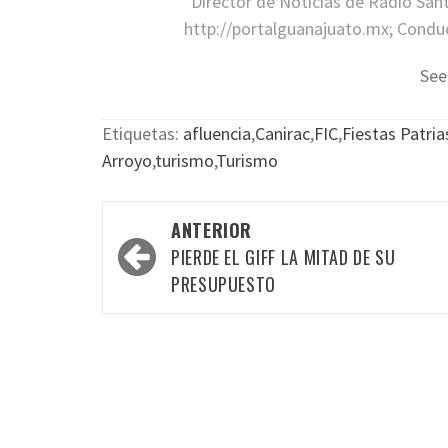
Director de Noticias de Radio San
http://portalguanajuato.mx; Conduct
See
Etiquetas:
afluencia
,
Canirac
,
FIC
,
Fiestas Patria
Arroyo
,
turismo
,
Turismo
Navegación
ANTERIOR
por
PIERDE EL GIFF LA MITAD DE SU
las
PRESUPUESTO
entradas