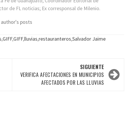
ta Fe de Guanajuato; Coordinador Editorial de
or de FL noticias; Ex corresponsal de Milenio.
 author's posts
s
,
GIFF
,
GIFF
,
lluvias
,
restauranteros
,
Salvador Jaime
SIGUIENTE
VERIFICA AFECTACIONES EN MUNICIPIOS
AFECTADOS POR LAS LLUVIAS