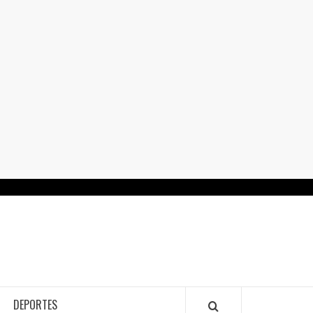
RTALGUANAJUATO.MX
DEPORTES