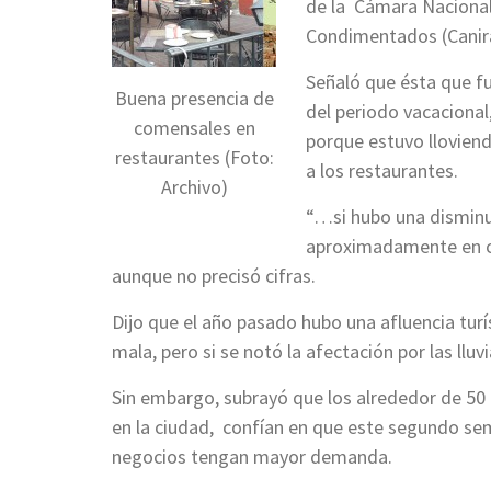
de la Cámara Nacional
Condimentados (Canira
Señaló que ésta que fu
Buena presencia de
del periodo vacaciona
comensales en
porque estuvo llovien
restaurantes (Foto:
a los restaurantes.
Archivo)
“…si hubo una disminuc
aproximadamente en co
aunque no precisó cifras.
Dijo que el año pasado hubo una afluencia turí
mala, pero si se notó la afectación por las lluvi
Sin embargo, subrayó que los alrededor de 50
en la ciudad, confían en que este segundo se
negocios tengan mayor demanda.