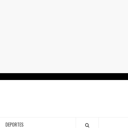
RTALGUANAJUATO.MX
DEPORTES