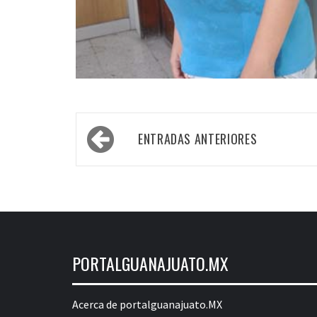
Navegación
ENTRADAS ANTERIORES
de
entradas
PORTALGUANAJUATO.MX
Acerca de portalguanajuato.MX