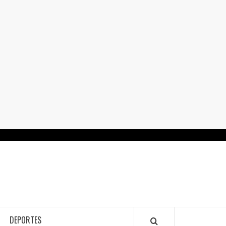
RTALGUANAJUATO.MX
DEPORTES