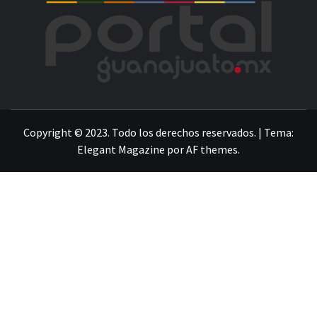
POR
LA INFORMACIÓN DE GUANAJUATO
Copyright © 2023. Todo los derechos reservados.
|
Tema:
Elegant Magazine
por
AF themes
.