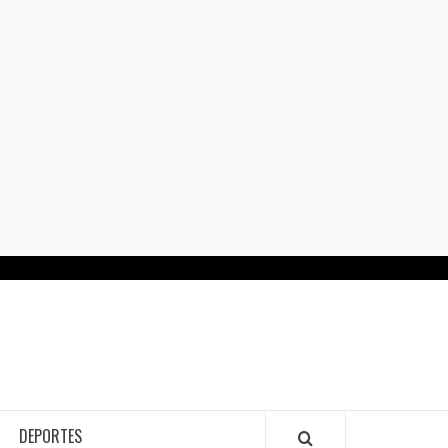
RTALGUANAJUATO.MX
DEPORTES