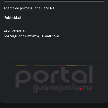
Acerca de portalguanajuato.MX
Publicidad
Escríbenos a:
portalguanajuatomx@gmail.com
POR
LA INFORMACIÓN DE GUANAJUATO