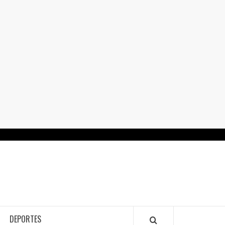
RTALGUANAJUATO.MX
DEPORTES