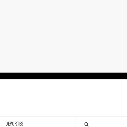
RTALGUANAJUATO.MX
DEPORTES