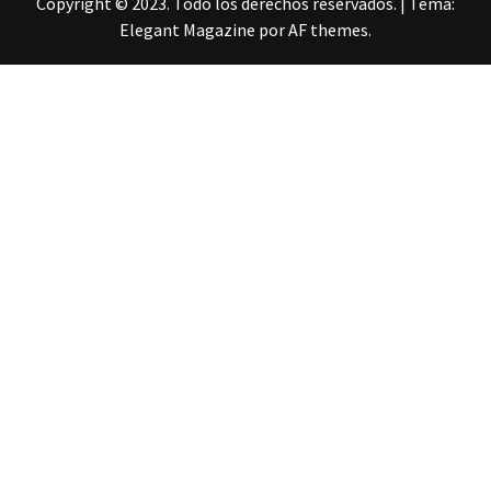
Copyright © 2023. Todo los derechos reservados.
|
Tema:
Elegant Magazine
por
AF themes
.