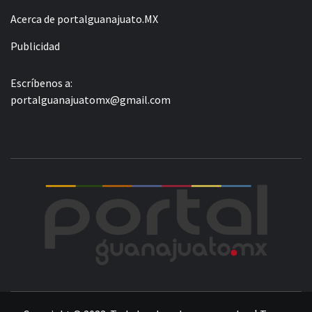
Acerca de portalguanajuato.MX
Publicidad
Escríbenos a:
portalguanajuatomx@gmail.com
POR
LA INFORMACIÓN DE GUANAJUATO