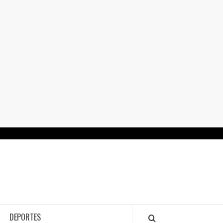
RTALGUANAJUATO.MX
DEPORTES