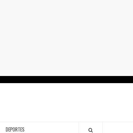
RTALGUANAJUATO.MX
DEPORTES