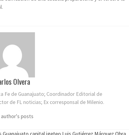
l.
arlos Olvera
ta Fe de Guanajuato; Coordinador Editorial de
or de FL noticias; Ex corresponsal de Milenio.
 author's posts
s
,
Guanajuato capital
,
igeteo
,
Luis Gutiérrez Márquez
,
Obra