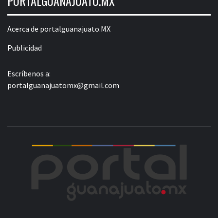
PORTALGUANAJUATO.MX
Acerca de portalguanajuato.MX
Publicidad
Escríbenos a:
portalguanajuatomx@gmail.com
POR
LA INFORMACIÓN DE GUANAJUATO