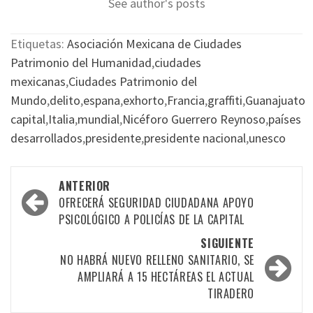
See author's posts
Etiquetas:
Asociación Mexicana de Ciudades
Patrimonio del Humanidad
,
ciudades
mexicanas
,
Ciudades Patrimonio del
Mundo
,
delito
,
espana
,
exhorto
,
Francia
,
graffiti
,
Guanajuato
capital
,
Italia
,
mundial
,
Nicéforo Guerrero Reynoso
,
países
desarrollados
,
presidente
,
presidente nacional
,
unesco
Navegación
ANTERIOR
por
OFRECERÁ SEGURIDAD CIUDADANA APOYO
PSICOLÓGICO A POLICÍAS DE LA CAPITAL
las
SIGUIENTE
entradas
NO HABRÁ NUEVO RELLENO SANITARIO, SE
AMPLIARÁ A 15 HECTÁREAS EL ACTUAL
TIRADERO