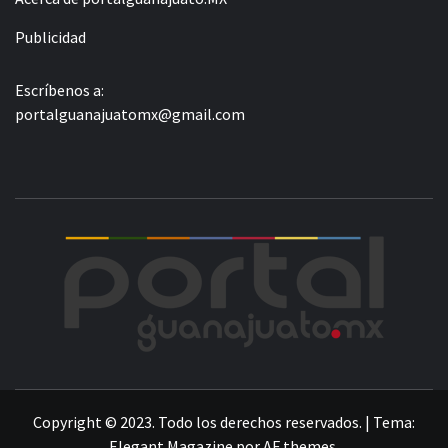
Publicidad
Escríbenos a:
portalguanajuatomx@gmail.com
POR
LA INFORMACIÓN DE GUANAJUATO
Copyright © 2023. Todo los derechos reservados.
|
Tema:
Elegant Magazine
por
AF themes
.