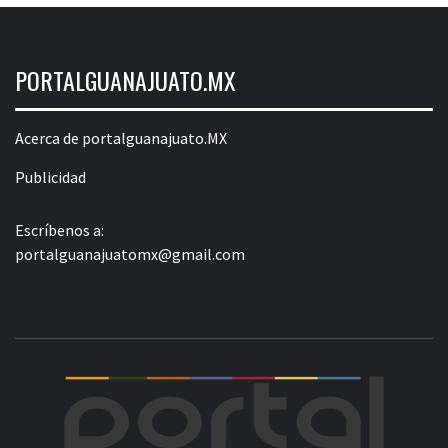
PORTALGUANAJUATO.MX
Acerca de portalguanajuato.MX
Publicidad
Escríbenos a:
portalguanajuatomx@gmail.com
POR