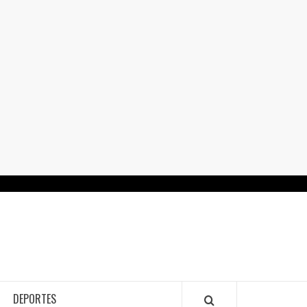
RTALGUANAJUATO.MX
DEPORTES