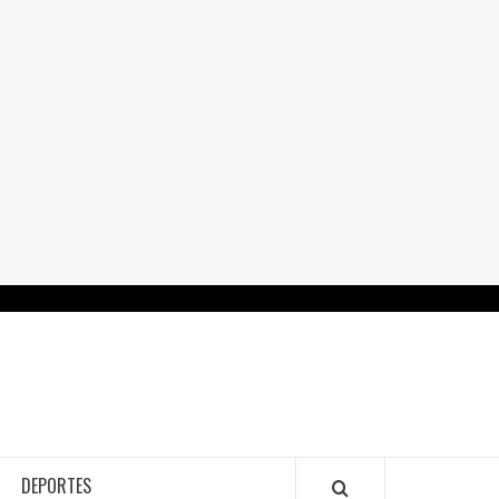
RTALGUANAJUATO.MX
DEPORTES