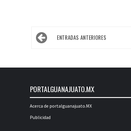
Navegación
ENTRADAS ANTERIORES
de
entradas
PORTALGUANAJUATO.MX
Acerca de portalguanajuato.MX
Publicidad