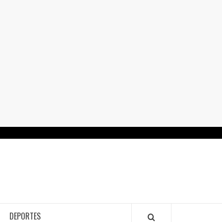
RTALGUANAJUATO.MX
DEPORTES