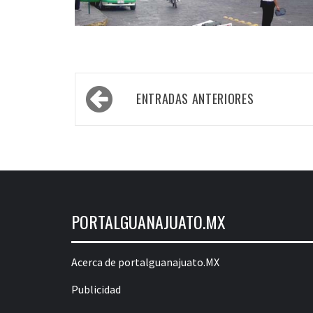
Navegación
ENTRADAS ANTERIORES
de
entradas
PORTALGUANAJUATO.MX
Acerca de portalguanajuato.MX
Publicidad