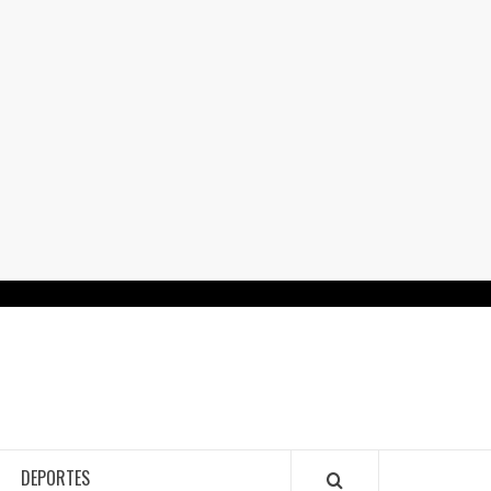
RTALGUANAJUATO.MX
DEPORTES