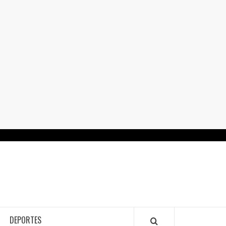
RTALGUANAJUATO.MX
DEPORTES