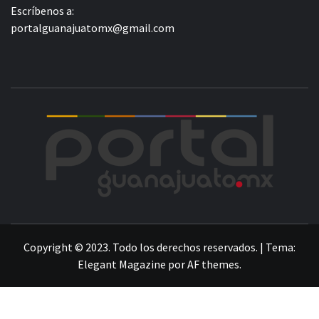
Escríbenos a:
portalguanajuatomx@gmail.com
POR
LA INFORMACIÓN DE GUANAJUATO
Copyright © 2023. Todo los derechos reservados.
|
Tema:
Elegant Magazine
por
AF themes
.