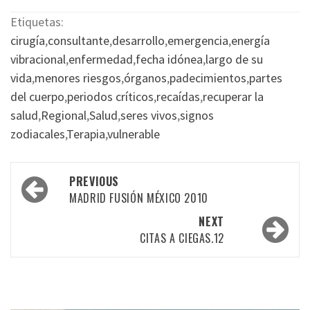
Etiquetas:
cirugía
,
consultante
,
desarrollo
,
emergencia
,
energía
vibracional
,
enfermedad
,
fecha idónea
,
largo de su
vida
,
menores riesgos
,
órganos
,
padecimientos
,
partes
del cuerpo
,
periodos críticos
,
recaídas
,
recuperar la
salud
,
Regional
,
Salud
,
seres vivos
,
signos
zodiacales
,
Terapia
,
vulnerable
Post
PREVIOUS
navigation
MADRID FUSIÓN MÉXICO 2010
NEXT
CITAS A CIEGAS.12