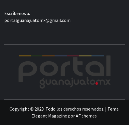
Escríbenos a:
portalguanajuatomx@gmail.com
POR
LA INFORMACIÓN DE GUANAJUATO
Copyright © 2023. Todo los derechos reservados.
|
Tema:
Elegant Magazine
por
AF themes
.