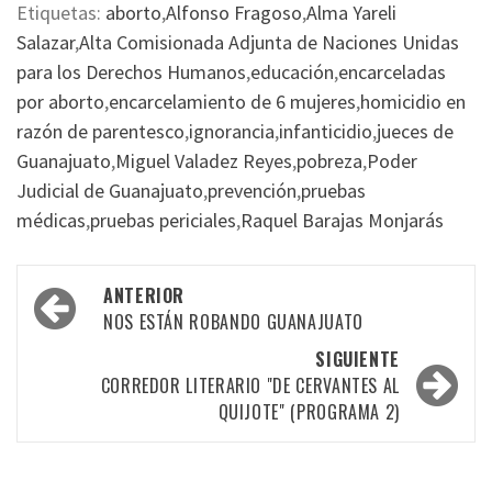
Etiquetas:
aborto
,
Alfonso Fragoso
,
Alma Yareli
Salazar
,
Alta Comisionada Adjunta de Naciones Unidas
para los Derechos Humanos
,
educación
,
encarceladas
por aborto
,
encarcelamiento de 6 mujeres
,
homicidio en
razón de parentesco
,
ignorancia
,
infanticidio
,
jueces de
Guanajuato
,
Miguel Valadez Reyes
,
pobreza
,
Poder
Judicial de Guanajuato
,
prevención
,
pruebas
médicas
,
pruebas periciales
,
Raquel Barajas Monjarás
Navegación
ANTERIOR
por
NOS ESTÁN ROBANDO GUANAJUATO
las
SIGUIENTE
CORREDOR LITERARIO "DE CERVANTES AL
entradas
QUIJOTE" (PROGRAMA 2)