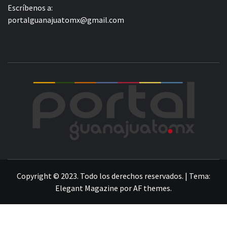
Escríbenos a:
portalguanajuatomx@gmail.com
POR
LA INFORMACIÓN DE GUANAJUATO
Copyright © 2023. Todo los derechos reservados.
|
Tema:
Elegant Magazine
por
AF themes
.