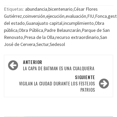
Etiquetas:
abundancia
,
bicentenario
,
César Flores
Gutiérrez
,
coinversión
,
ejecución
,
evaluación
,
FIU
,
Fonca
,
gest
del estado
,
Guanajuato capital
,
incumplimiento
,
Obra
pública
,
Obra Pública
,
Padre Belaunzarán
,
Parque de San
Renovato
,
Presa de la Olla
,
recurso extraordinario
,
San
José de Cervera
,
Sectur
,
Sedesol
Navegación
ANTERIOR
por
LA CAPA DE BATMAN ES UNA CUALQUIERA
las
SIGUIENTE
VIGILAN LA CIUDAD DURANTE LOS FESTEJOS
entradas
PATRIOS