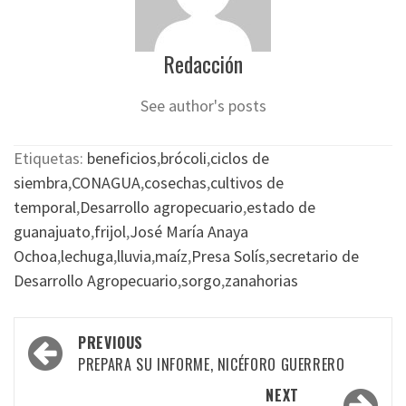
Redacción
See author's posts
Etiquetas:
beneficios
,
brócoli
,
ciclos de
siembra
,
CONAGUA
,
cosechas
,
cultivos de
temporal
,
Desarrollo agropecuario
,
estado de
guanajuato
,
frijol
,
José María Anaya
Ochoa
,
lechuga
,
lluvia
,
maíz
,
Presa Solís
,
secretario de
Desarrollo Agropecuario
,
sorgo
,
zanahorias
Post
PREVIOUS
navigation
PREPARA SU INFORME, NICÉFORO GUERRERO
NEXT