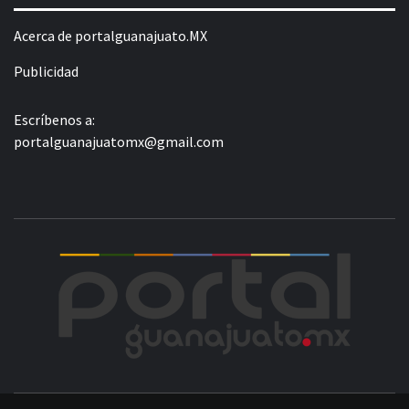
Acerca de portalguanajuato.MX
Publicidad
Escríbenos a:
portalguanajuatomx@gmail.com
POR
LA INFORMACIÓN DE GUANAJUATO