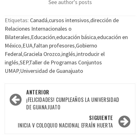
See author's posts
Etiquetas:
Canadá
,
cursos intensivos
,
dirección de
Relaciones Internacionales o
Bilaterales
,
Educación
,
educación básica
,
educación en
México
,
EUA
,
faltan profesores
,
Gobierno
Federal
,
Graciela Orozco
,
inglés
,
introducir el
inglés
,
SEP
,
Taller de Programas Conjuntos
UMAP
,
Universidad de Guanajuato
Navegación
ANTERIOR
por
¡FELICIDADES! CUMPLEAÑOS LA UNIVERSIDAD
DE GUANAJUATO
las
SIGUIENTE
entradas
INICIA V COLOQUIO NACIONAL EFRAÍN HUERTA