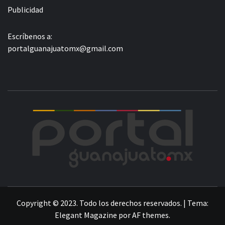
Publicidad
Escríbenos a:
portalguanajuatomx@gmail.com
POR
LA INFORMACIÓN DE GUANAJUATO
Copyright © 2023. Todo los derechos reservados.
|
Tema:
Elegant Magazine
por
AF themes
.