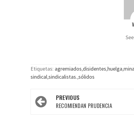
See
Etiquetas:
agremiados
,
disidentes
,
huelga
,
mina
sindical
,
sindicalistas.
,
sólidos
Post
PREVIOUS
navigation
RECOMIENDAN PRUDENCIA