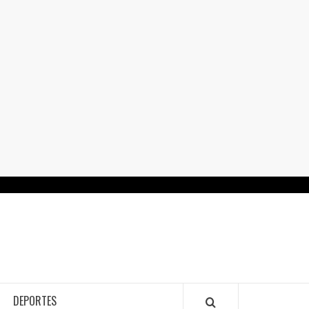
RTALGUANAJUATO.MX
DEPORTES