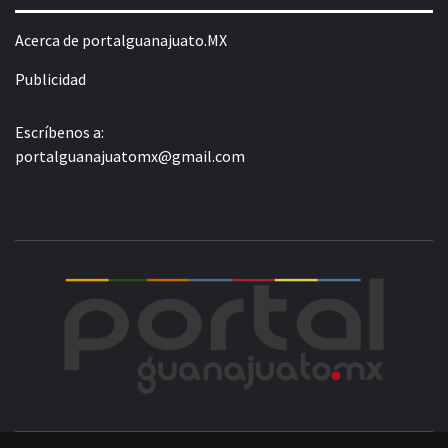
Acerca de portalguanajuato.MX
Publicidad
Escríbenos a:
portalguanajuatomx@gmail.com
POR
LA INFORMACIÓN DE GUANAJUATO