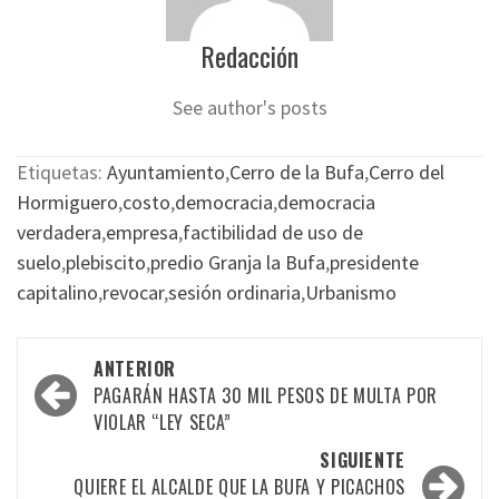
Redacción
See author's posts
Etiquetas:
Ayuntamiento
,
Cerro de la Bufa
,
Cerro del
Hormiguero
,
costo
,
democracia
,
democracia
verdadera
,
empresa
,
factibilidad de uso de
suelo
,
plebiscito
,
predio Granja la Bufa
,
presidente
capitalino
,
revocar
,
sesión ordinaria
,
Urbanismo
Navegación
ANTERIOR
por
PAGARÁN HASTA 30 MIL PESOS DE MULTA POR
VIOLAR “LEY SECA”
las
SIGUIENTE
entradas
QUIERE EL ALCALDE QUE LA BUFA Y PICACHOS