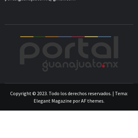
POR
LA INFORMACIÓN DE GUANAJUATO
Copyright © 2023. Todo los derechos reservados.
|
Tema:
Elegant Magazine
por
AF themes
.