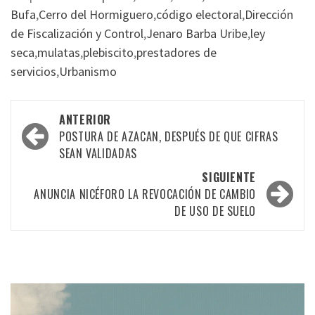
Bufa
,
Cerro del Hormiguero
,
código electoral
,
Dirección
de Fiscalización y Control
,
Jenaro Barba Uribe
,
ley
seca
,
mulatas
,
plebiscito
,
prestadores de
servicios
,
Urbanismo
Navegación
ANTERIOR
por
POSTURA DE AZACAN, DESPUÉS DE QUE CIFRAS
SEAN VALIDADAS
las
SIGUIENTE
entradas
ANUNCIA NICÉFORO LA REVOCACIÓN DE CAMBIO
DE USO DE SUELO