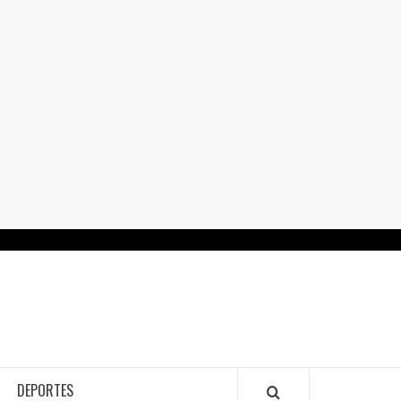
RTALGUANAJUATO.MX
DEPORTES