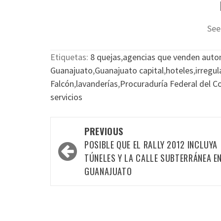
See
Etiquetas:
8 quejas
,
agencias que venden auto
Guanajuato
,
Guanajuato capital
,
hoteles
,
irregu
Falcón
,
lavanderías
,
Procuraduría Federal del 
servicios
Post
PREVIOUS
navigation
POSIBLE QUE EL RALLY 2012 INCLUYA
TÚNELES Y LA CALLE SUBTERRÁNEA E
GUANAJUATO