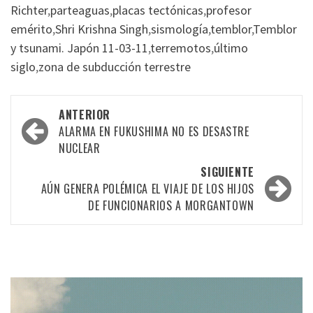
Richter
,
parteaguas
,
placas tectónicas
,
profesor
emérito
,
Shri Krishna Singh
,
sismología
,
temblor
,
Temblor
y tsunami. Japón 11-03-11
,
terremotos
,
último
siglo
,
zona de subducción terrestre
Navegación
ANTERIOR
por
ALARMA EN FUKUSHIMA NO ES DESASTRE
NUCLEAR
las
SIGUIENTE
entradas
AÚN GENERA POLÉMICA EL VIAJE DE LOS HIJOS
DE FUNCIONARIOS A MORGANTOWN