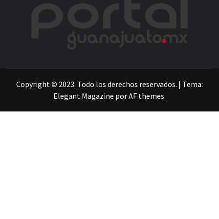
POR
LA INFORMACIÓN DE GUANAJUATO
Copyright © 2023. Todo los derechos reservados.
|
Tema:
Elegant Magazine
por
AF themes
.