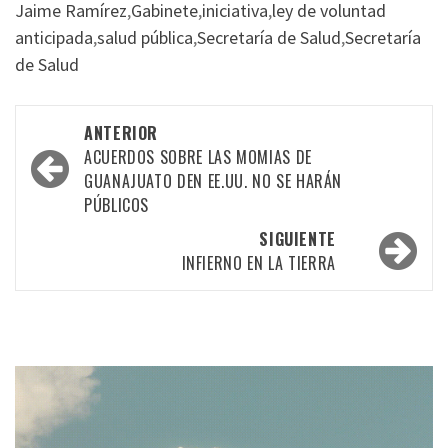
Jaime Ramírez
,
Gabinete
,
iniciativa
,
ley de voluntad
anticipada
,
salud pública
,
Secretaría de Salud
,
Secretaría
de Salud
Navegación
ANTERIOR
por
ACUERDOS SOBRE LAS MOMIAS DE
GUANAJUATO DEN EE.UU. NO SE HARÁN
las
PÚBLICOS
entradas
SIGUIENTE
INFIERNO EN LA TIERRA