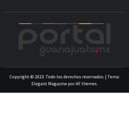
POR
LA INFORMACIÓN DE GUANAJUATO
Copyright © 2023. Todo los derechos reservados.
|
Tema:
Elegant Magazine
por
AF themes
.