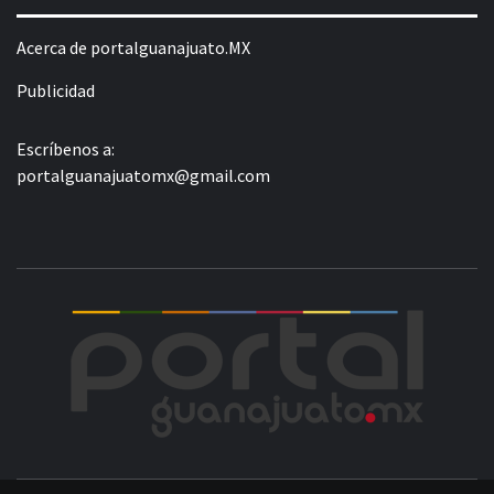
Acerca de portalguanajuato.MX
Publicidad
Escríbenos a:
portalguanajuatomx@gmail.com
POR
LA INFORMACIÓN DE GUANAJUATO