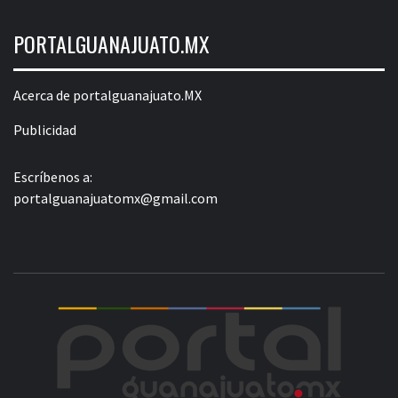
PORTALGUANAJUATO.MX
Acerca de portalguanajuato.MX
Publicidad
Escríbenos a:
portalguanajuatomx@gmail.com
POR