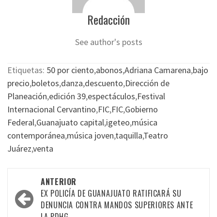
Redacción
See author's posts
Etiquetas:
50 por ciento
,
abonos
,
Adriana Camarena
,
bajo
precio
,
boletos
,
danza
,
descuento
,
Dirección de
Planeación
,
edición 39
,
espectáculos
,
Festival
Internacional Cervantino
,
FIC
,
FIC
,
Gobierno
Federal
,
Guanajuato capital
,
igeteo
,
música
contemporánea
,
música joven
,
taquilla
,
Teatro
Juárez
,
venta
Navegación
ANTERIOR
por
EX POLICÍA DE GUANAJUATO RATIFICARÁ SU
DENUNCIA CONTRA MANDOS SUPERIORES ANTE
las
LA PDHG