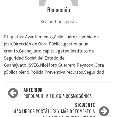
Redacción
See author's posts
Etiquetas:
Ayuntamiento
,
Calle Juárez
,
cambio de
piso
,
Dirección de Obra Pública
,
gestionar un
crédito
,
Guanajuato capital
,
igeteo
,
Instituto de
Seguridad Social del Estado de
Guanajuato
,
ISSEG
,
Nicéforo Guerrero Reynoso
,
Obra
pública
,
pleno
,
Policía Preventiva
,
recursos
,
Seguridad
Navegación
ANTERIOR
por
POPOL VUH: MITOLOGÍA COSMOGÓNICA
las
SIGUIENTE
MÁS LIBROS PORTÁTILES Y MÁS DE FOMENTO A
entradas