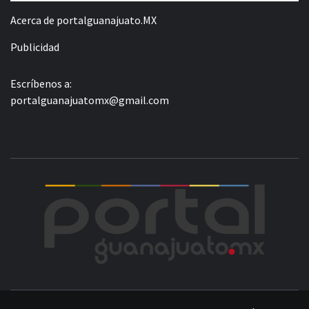
Acerca de portalguanajuato.MX
Publicidad
Escríbenos a:
portalguanajuatomx@gmail.com
POR
LA INFORMACIÓN DE GUANAJUATO