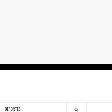
RTALGUANAJUATO.MX
DEPORTES