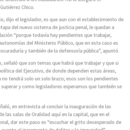
Gutiérrez Chico.
lo, dijo el legislador, es que aun con el establecimiento de
tapa del nuevo sistema de justicia penal, le quedan a
lación “porque todavía hay pendientes que trabajar,
autonomías del Ministerio Público, que en esta caso es
rocuraduría y también de la defensoría pública”, apuntó.
o, señaló que son temas que habrá que trabajar y que si
olítica del Ejecutivo, de donde dependen estas áreas,
 no tendrá solo un solo brazo; esos son los pendientes
 superar y como legisladores esperamos que también se
ñaló, en entrevista al concluir la inauguración de las
de las salas de Oralidad aquí en la capital, que en el
onal, dar este paso es “escuchar el grito desesperado de
 cuanto al incremento de delitos y la impunidad”.