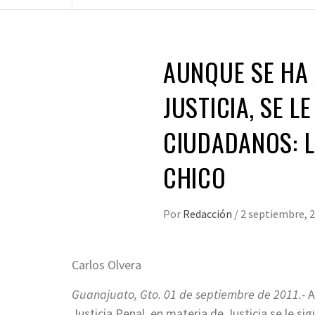
AUNQUE SE HA 
JUSTICIA, SE L
CIUDADANOS: L
CHICO
Por
Redacción
/
2 septiembre, 
Carlos Olvera
Guanajuato, Gto. 01 de septiembre de 2011.-
A
Justicia Penal, en materia de Justicia se le si