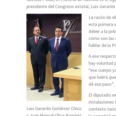
presidente del Congreso estatal, Luis Gerardo 
La razón de el
esta primera e
deber a la pob
como son las 
hablar de la P
A ese respect
hay voluntad p
“ese cuerpo ya
que habrá que
dé ese paso”.
El diputado se
instalaciones 
Luis Gerardo Gutiérrez Chico
contexto naci
y Juan Manuel Oliva Ramírez
la sociedad en