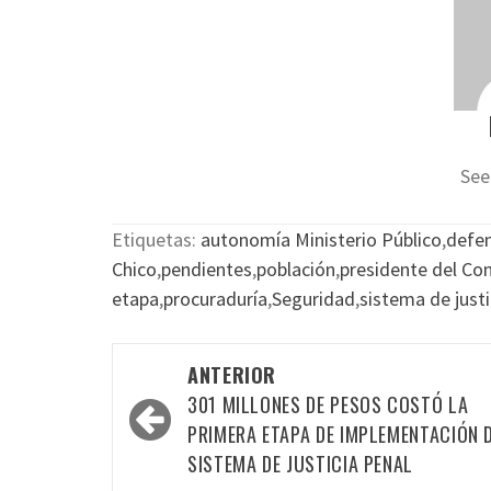
See
Etiquetas:
autonomía Ministerio Público
,
defen
Chico
,
pendientes
,
población
,
presidente del Co
etapa
,
procuraduría
,
Seguridad
,
sistema de justi
Navegación
ANTERIOR
por
301 MILLONES DE PESOS COSTÓ LA
las
PRIMERA ETAPA DE IMPLEMENTACIÓN 
SISTEMA DE JUSTICIA PENAL
entradas