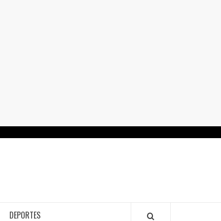
RTALGUANAJUATO.MX
DEPORTES