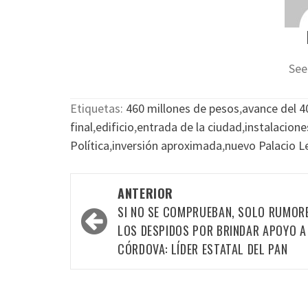
See
Etiquetas:
460 millones de pesos
,
avance del 4
final
,
edificio
,
entrada de la ciudad
,
instalacione
Política
,
inversión aproximada
,
nuevo Palacio Le
Navegación
ANTERIOR
por
SI NO SE COMPRUEBAN, SOLO RUMOR
las
LOS DESPIDOS POR BRINDAR APOYO A
CÓRDOVA: LÍDER ESTATAL DEL PAN
entradas