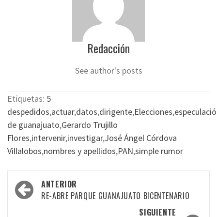
Redacción
See author's posts
Etiquetas:
5
despedidos
,
actuar
,
datos
,
dirigente
,
Elecciones
,
especulació
de guanajuato
,
Gerardo Trujillo
Flores
,
intervenir
,
investigar
,
José Ángel Córdova
Villalobos
,
nombres y apellidos
,
PAN
,
simple rumor
Navegación
ANTERIOR
por
RE-ABRE PARQUE GUANAJUATO BICENTENARIO
las
SIGUIENTE