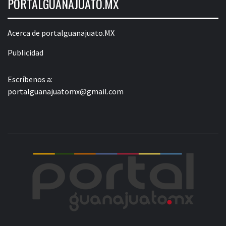
PORTALGUANAJUATO.MX
Acerca de portalguanajuato.MX
Publicidad
Escríbenos a:
portalguanajuatomx@gmail.com
POR
LA INFORMACIÓN DE GUANAJUATO