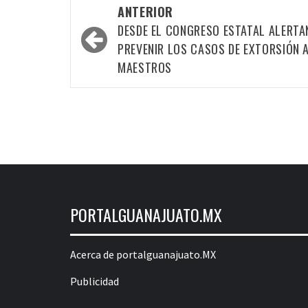
Navegación
ANTERIOR
por
DESDE EL CONGRESO ESTATAL ALERTA
las
PREVENIR LOS CASOS DE EXTORSIÓN 
MAESTROS
entradas
PORTALGUANAJUATO.MX
Acerca de portalguanajuato.MX
Publicidad