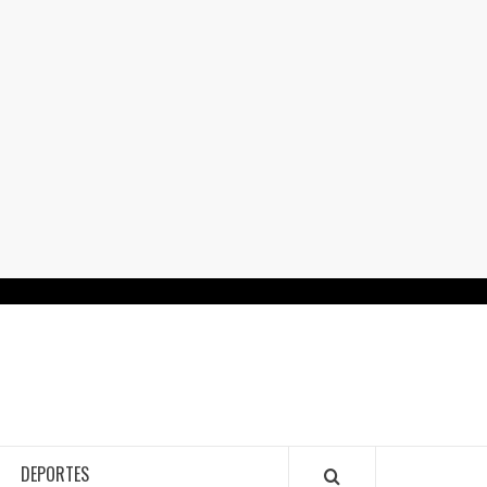
RTALGUANAJUATO.MX
DEPORTES