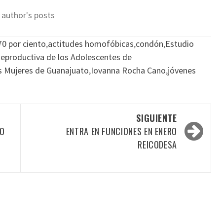
 author's posts
70 por ciento
,
actitudes homofóbicas
,
condón
,
Estudio
 Reproductiva de los Adolescentes de
as Mujeres de Guanajuato
,
Iovanna Rocha Cano
,
jóvenes
SIGUIENTE
DO
ENTRA EN FUNCIONES EN ENERO
REICODESA