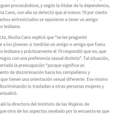
iguen procesándose, y según la titular de la dependencia,
a Cano, con ella se detectó que al menos 70 por ciento
achos entrevistados se opusieron a tener un amigo
o lesbiana.
cto, Rocha Cano explicó que “se les preguntó
 a los jóvenes si tendrían un amigo o amiga que fuera
 lesbiana y prácticamente el 70 respondió que no; que
migos con una preferencia sexual distinta”. Tal situación,
pertado la preocupación “porque significa un
nto de discriminación hacia los compañeros y
que tienen una orientación sexual diferente. Ese mismo
 discriminación lo trasladan a otras personas mujeres y
ntualizó.
ló la directora del Instituto de las Mujeres de
ue otro de los aspectos revelado por la encuesta es que