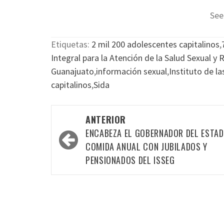
See
Etiquetas:
2 mil 200 adolescentes capitalinos
,
Integral para la Atención de la Salud Sexual y
Guanajuato
,
información sexual
,
Instituto de l
capitalinos
,
Sida
Navegación
ANTERIOR
por
ENCABEZA EL GOBERNADOR DEL ESTA
las
COMIDA ANUAL CON JUBILADOS Y
PENSIONADOS DEL ISSEG
entradas