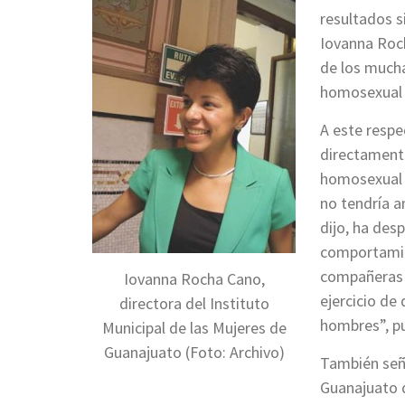
resultados s
Iovanna Roch
de los much
homosexual 
A este respe
directamente
homosexual o
no tendría a
dijo, ha des
comportamie
compañeras 
Iovanna Rocha Cano,
ejercicio de
directora del Instituto
hombres”, pu
Municipal de las Mujeres de
Guanajuato (Foto: Archivo)
También seña
Guanajuato q