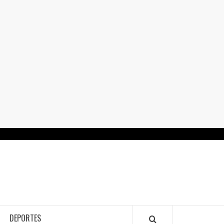
RTALGUANAJUATO.MX
DEPORTES