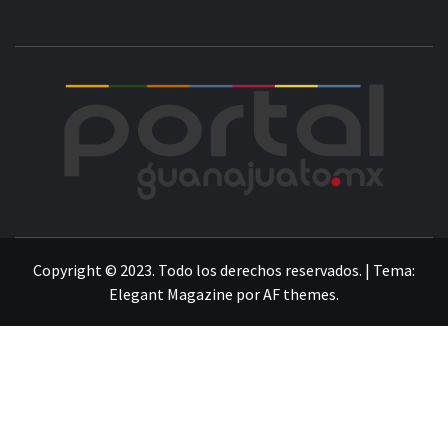
POR
LA INFORMACIÓN DE GUANAJUATO
Copyright © 2023. Todo los derechos reservados.
|
Tema:
Elegant Magazine
por
AF themes
.