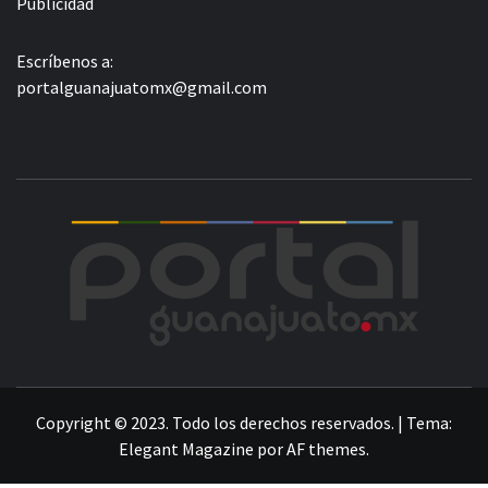
Publicidad
Escríbenos a:
portalguanajuatomx@gmail.com
POR
LA INFORMACIÓN DE GUANAJUATO
Copyright © 2023. Todo los derechos reservados.
|
Tema:
Elegant Magazine
por
AF themes
.