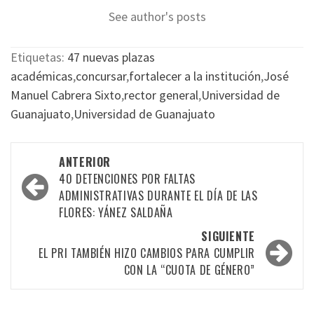
See author's posts
Etiquetas:
47 nuevas plazas
académicas
,
concursar
,
fortalecer a la institución
,
José
Manuel Cabrera Sixto
,
rector general
,
Universidad de
Guanajuato
,
Universidad de Guanajuato
Navegación
ANTERIOR
por
40 DETENCIONES POR FALTAS
ADMINISTRATIVAS DURANTE EL DÍA DE LAS
las
FLORES: YÁNEZ SALDAÑA
entradas
SIGUIENTE
EL PRI TAMBIÉN HIZO CAMBIOS PARA CUMPLIR
CON LA “CUOTA DE GÉNERO”