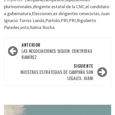
plurinominales
,
dirigente estatal de la CNC
,
el candidato
a gubernatura
,
Elecciones
,
ex dirigentes cenecistas
,
Juan
Ignacio Torres Landa
,
Partido
,
PRI
,
PRI
,
Rigoberto
Paredes
,
voto
,
Yulma Rocha
Navegación
ANTERIOR
por
LAS NEGOCIACIONES SIGUEN: CONTRERAS
RAMÍREZ
las
SIGUIENTE
entradas
NUESTRAS ESTRATEGIAS DE CAMPAÑA SON
LEGALES: JUANI