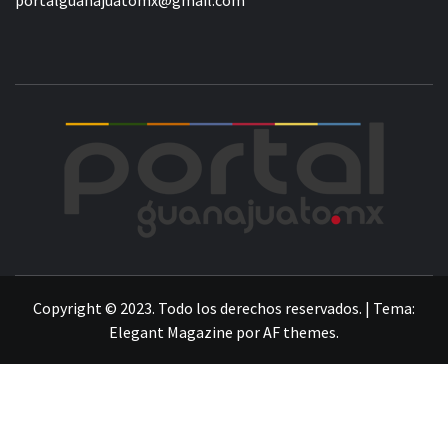
POR
LA INFORMACIÓN DE GUANAJUATO
Copyright © 2023. Todo los derechos reservados.
|
Tema:
Elegant Magazine
por
AF themes
.