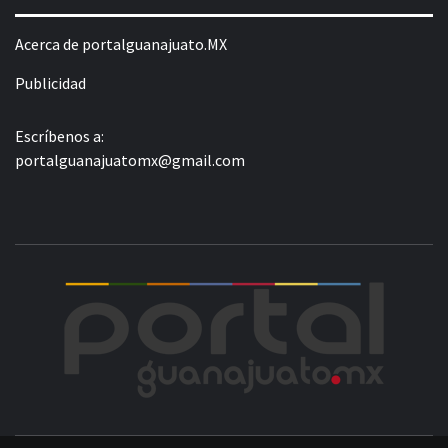
Acerca de portalguanajuato.MX
Publicidad
Escríbenos a:
portalguanajuatomx@gmail.com
POR
LA INFORMACIÓN DE GUANAJUATO