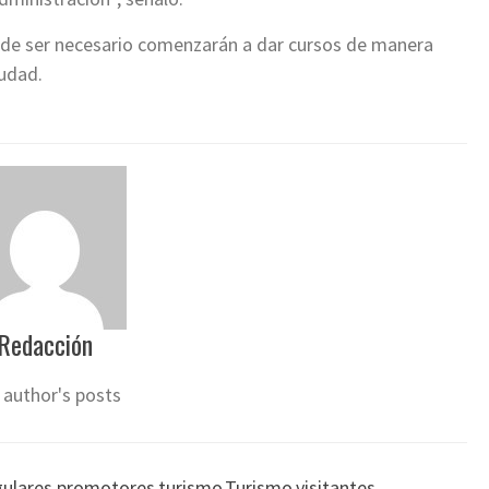
 de ser necesario comenzarán a dar cursos de manera
iudad.
Redacción
 author's posts
gulares
,
promotores
,
turismo
,
Turismo
,
visitantes