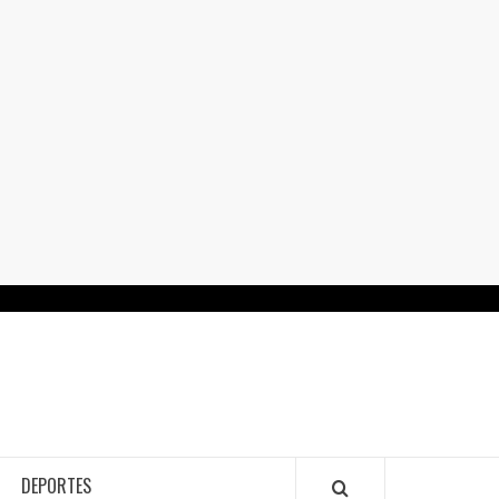
RTALGUANAJUATO.MX
DEPORTES