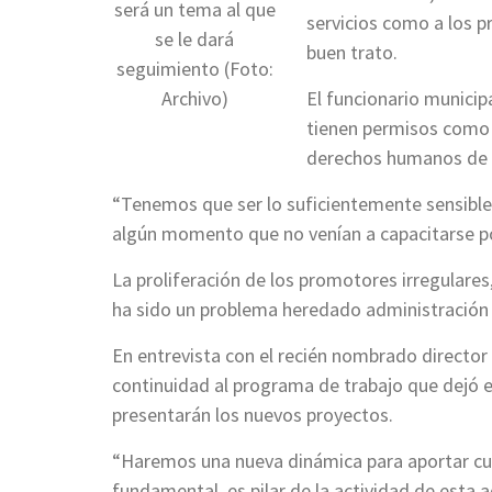
será un tema al que
servicios como a los p
se le dará
buen trato.
seguimiento (Foto:
Archivo)
El funcionario municip
tienen permisos como “
derechos humanos de 
“Tenemos que ser lo suficientemente sensibles
algún momento que no venían a capacitarse por
La proliferación de los promotores irregulare
ha sido un problema heredado administración 
En entrevista con el recién nombrado director
continuidad al programa de trabajo que dejó el
presentarán los nuevos proyectos.
“Haremos una nueva dinámica para aportar cu
fundamental, es pilar de la actividad de esta a