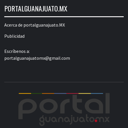
PORTALGUANAJUATO.MX
Acerca de portalguanajuato.MX
Publicidad
Escríbenos a:
portalguanajuatomx@gmail.com
POR