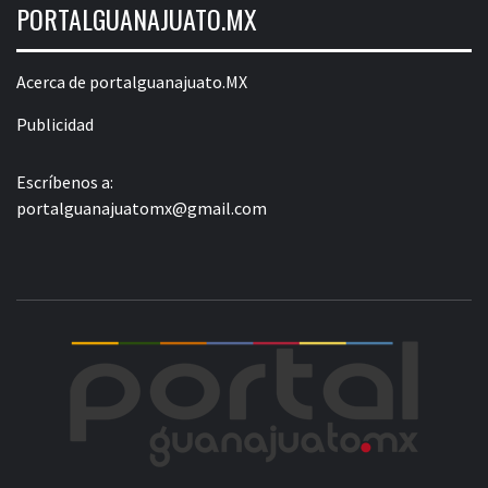
PORTALGUANAJUATO.MX
Acerca de portalguanajuato.MX
Publicidad
Escríbenos a:
portalguanajuatomx@gmail.com
POR