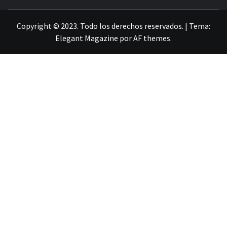
LA INFORMACIÓN DE GUANAJUATO
Copyright © 2023. Todo los derechos reservados.
|
Tema:
Elegant Magazine
por
AF themes
.