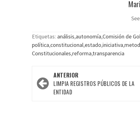
Mari
See
Etiquetas:
análisis
,
autonomía
,
Comisión de Go
política
,
constitucional
,
estado
,
iniciativa
,
metod
Constitucionales
,
reforma
,
transparencia
Navegación
ANTERIOR
por
LIMPIA REGISTROS PÚBLICOS DE LA
las
ENTIDAD
entradas