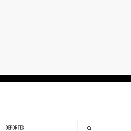
RTALGUANAJUATO.MX
DEPORTES